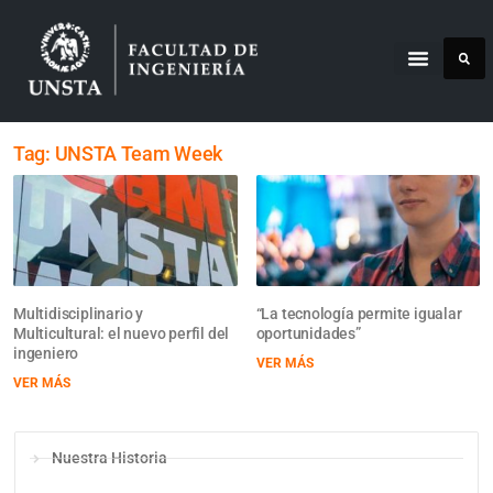
Tag: UNSTA Team Week
Multidisciplinario y
“La tecnología permite igualar
Multicultural: el nuevo perfil del
oportunidades”
ingeniero
VER MÁS
VER MÁS
Nuestra Historia