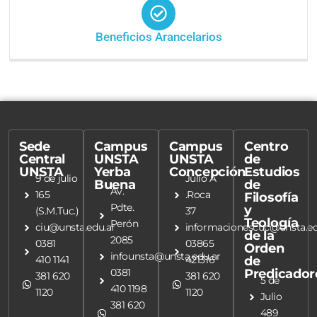
Beneficios Arancelarios
Sede
Campus
Campus
Centro
Central
UNSTA
UNSTA
de
UNSTA
Yerba
Concepción
Estudios
9 de julio
Julio A
Buena
de
Av.
165
.Roca
Filosofía
Pdte.
y
(S.M.Tuc.)
37
Teología
Perón
ciu@unsta.edu.ar
informacionescuc@unsta.ed
de la
2085
0381
03865
Orden
infounsta@unsta.edu.ar
410 1141
421316
de
0381
Predicador
381 620
381 620
5 de
410 1198
1120
1120
Julio
381 620
489