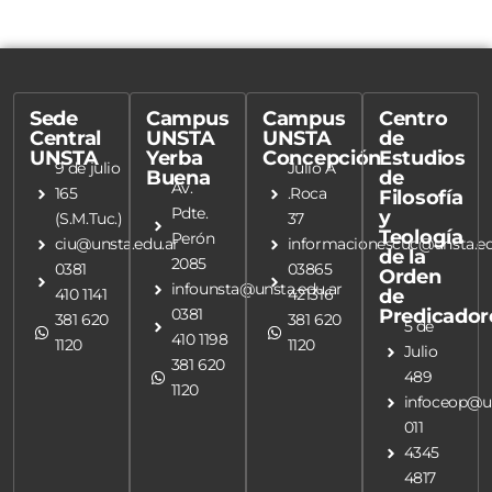
Sede
Campus
Campus
Centro
Central
UNSTA
UNSTA
de
UNSTA
Yerba
Concepción
Estudios
9 de julio
Julio A
Buena
de
Av.
165
.Roca
Filosofía
Pdte.
y
(S.M.Tuc.)
37
Teología
Perón
ciu@unsta.edu.ar
informacionescuc@unsta.ed
de la
2085
0381
03865
Orden
infounsta@unsta.edu.ar
410 1141
421316
de
0381
Predicador
381 620
381 620
5 de
410 1198
1120
1120
Julio
381 620
489
1120
infoceop@un
011
4345
4817