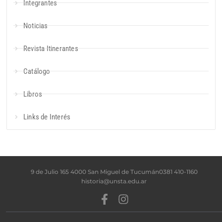
Integrantes
Noticias
Revista Itinerantes
Catálogo
Libros
Links de Interés
9 de Julio 165 4000 San Miguel de Tucumán
0381 410-1160
historia@unsta.edu.ar