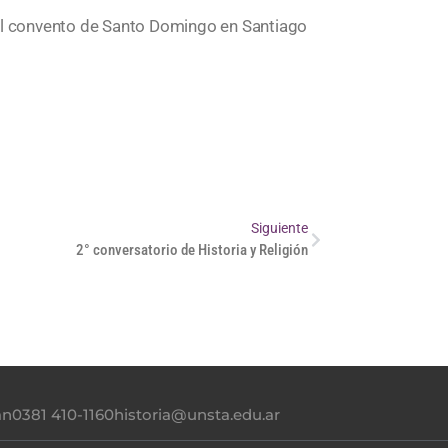
del convento de Santo Domingo en Santiago
Siguiente
2° conversatorio de Historia y Religión
án
0381 410-1160
historia@unsta.edu.ar