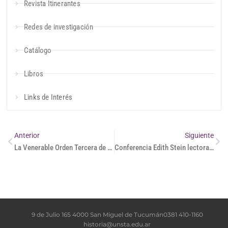
Revista Itinerantes
Redes de investigación
Catálogo
Libros
Links de Interés
Anterior
Siguiente
La Venerable Orden Tercera de Santo Domingo. Presencia en Buenos Aires durante el Siglo XVIII
Conferencia Edith Stein lectora de Teresa de Avila
9 de Julio 165 4000 San Miguel de Tucumán
0381 410-1160
historia@unsta.edu.ar