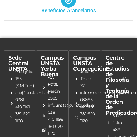
Beneficios Arancelarios
Sede
Campus
Campus
Centro
Central
UNSTA
UNSTA
de
UNSTA
Yerba
Concepción
Estudios
9 de julio
Julio A
Buena
de
Av.
165
.Roca
Filosofía
Pdte.
y
(S.M.Tuc.)
37
Teología
Perón
ciu@unsta.edu.ar
informacionescuc@unsta.ed
de la
2085
0381
03865
Orden
infounsta@unsta.edu.ar
410 1141
421316
de
0381
Predicador
381 620
381 620
5 de
410 1198
1120
1120
Julio
381 620
489
1120
infoceop@un