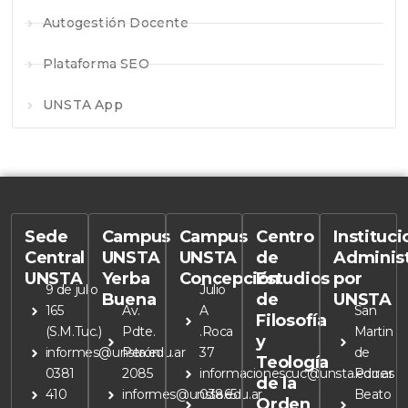
Autogestión Docente
Plataforma SEO
UNSTA App
Sede
Campus
Campus
Centro
Instituc
Central
UNSTA
UNSTA
de
Adminis
UNSTA
Yerba
Concepción
Estudios
por
9 de julio
Julio
Buena
de
UNSTA
165
Av.
A
San
Filosofía
(S.M.Tuc.)
Pdte.
.Roca
Martin
y
informes@unsta.edu.ar
Perón
37
de
Teología
0381
2085
informacionescuc@unsta.edu.ar
Porres
de la
410
informes@unsta.edu.ar
03865
Beato
Orden