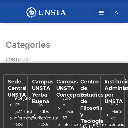
Ir
content
al
contenido
Categories
CONTENTS
Sede
Campus
Campus
Centro
Instituc
Central
UNSTA
UNSTA
de
Adminis
UNSTA
Yerba
Concepción
Estudios
por
9 de julio
Julio
Buena
de
UNSTA
165
Av.
A
San
Filosofía
(S.M.Tuc.)
Pdte.
.Roca
Martin
y
informes@unsta.edu.ar
Perón
37
de
Teología
0381
2085
informacionescuc@unsta.edu.ar
Porres
de la